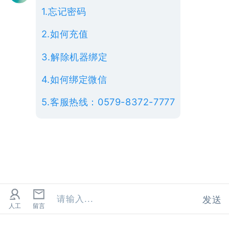
1.忘记密码
2.如何充值
3.解除机器绑定
4.如何绑定微信
5.客服热线：0579-8372-7777
发送
人工
留言